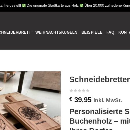
al hergestellt
Die originale Stadtkarte aus Holz
Über 20.000 zufriedene Ku
CHNEIDERBRETT
WEIHNACHTSKUGELN
BEISPIELE
FAQ
KONT
Schneidebretter
39,95
€
inkl. MwSt.
Personalisierte S
Buchenholz – mit