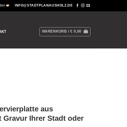
nden
INFO@STADTPLANAUSHOLZ.DE
WARENKORB /
€
0,00
AKT
ervierplatte aus
 Gravur Ihrer Stadt oder