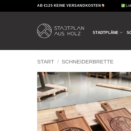
Zum
AB €125 KEINE VERSANDKOSTEN
Lok
Inhalt
springen
STADTPLÄNE
S
START
/
SCHNEIDERBRETTE