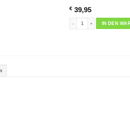
€
39,95
Schneidebretter Menge
IN DEN W
N