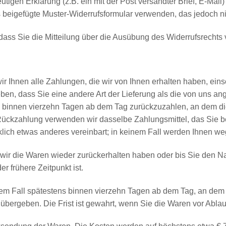
utigen Erklärung (z.B. ein mit der Post versandter Brief, E-Mail
s beigefügte Muster-Widerrufsformular verwenden, das jedoch ni
 dass Sie die Mitteilung über die Ausübung des Widerrufsrechts 
r Ihnen alle Zahlungen, die wir von Ihnen erhalten haben, eins
eben, dass Sie eine andere Art der Lieferung als die von uns an
 binnen vierzehn Tagen ab dem Tag zurückzuzahlen, an dem die 
 Rückzahlung verwenden wir dasselbe Zahlungsmittel, das Sie be
klich etwas anderes vereinbart; in keinem Fall werden Ihnen w
wir die Waren wieder zurückerhalten haben oder bis Sie den N
 frühere Zeitpunkt ist.
em Fall spätestens binnen vierzehn Tagen ab dem Tag, an dem 
übergeben. Die Frist ist gewahrt, wenn Sie die Waren vor Ablau