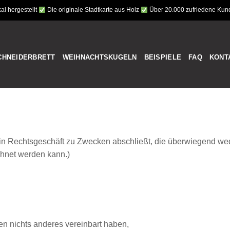
al hergestellt
Die originale Stadtkarte aus Holz
Über 20.000 zufriedene Ku
CHNEIDERBRETT
WEIHNACHTSKUGELN
BEISPIELE
FAQ
KONT
 ein Rechtsgeschäft zu Zwecken abschließt, die überwiegend wed
chnet werden kann.)
ien nichts anderes vereinbart haben,