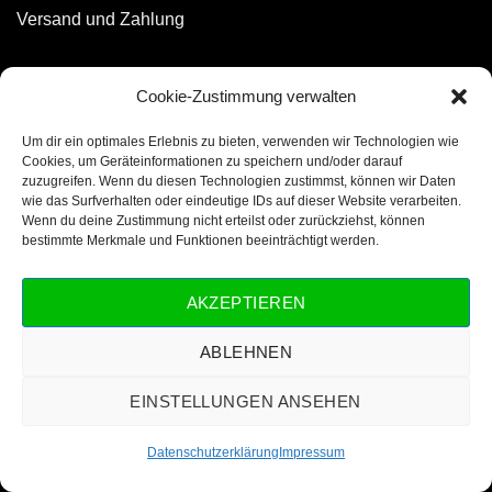
Versand und Zahlung
LIEFERSERVICE
Cookie-Zustimmung verwalten
Um dir ein optimales Erlebnis zu bieten, verwenden wir Technologien wie
Cookies, um Geräteinformationen zu speichern und/oder darauf
zuzugreifen. Wenn du diesen Technologien zustimmst, können wir Daten
wie das Surfverhalten oder eindeutige IDs auf dieser Website verarbeiten.
Wenn du deine Zustimmung nicht erteilst oder zurückziehst, können
bestimmte Merkmale und Funktionen beeinträchtigt werden.
AKZEPTIEREN
ABLEHNEN
PayPal
GiroPay
Sepa
Sofort
KONTAKT
IMPRESSUM
AGB
WIDERRUFSBELEHRUNG
EINSTELLUNGEN ANSEHEN
DATENSCHUTZERKLÄRUNG
VERSAND UND ZAHLUNG
Copyright 2026 ©
Stadtplanausholz.de
Datenschutzerklärung
Impressum